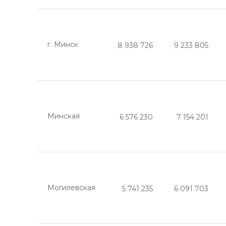
г. Минск
8 938 726
9 233 805
Минская
6 576 230
7 154 201
Могилевская
5 741 235
6 091 703