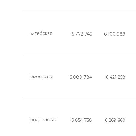
Витебская
5 772 746
6 100 989
Гомельская
6 080 784
6 421 258
Гродненская
5 854 758
6 269 660